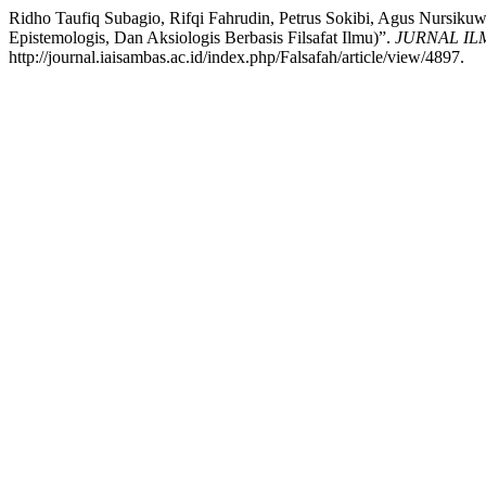
Ridho Taufiq Subagio, Rifqi Fahrudin, Petrus Sokibi, Agus Nursikuwa
Epistemologis, Dan Aksiologis Berbasis Filsafat Ilmu)”.
JURNAL ILMI
http://journal.iaisambas.ac.id/index.php/Falsafah/article/view/4897.