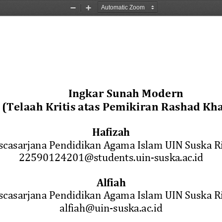
Zoom
Zoom
Out
In
Ingkar 
Sunah
Modern
(
Telaah Kritis atas Pemikiran Rashad Kha
Hafizah
scasarjana Pendidikan Agama Islam UIN Suska R
22590124201
@students.uin
-
suska.ac.id
Alfiah
scasarjana Pendidikan Agama Islam UIN Suska R
alfiah@uin
-
suska.ac.id