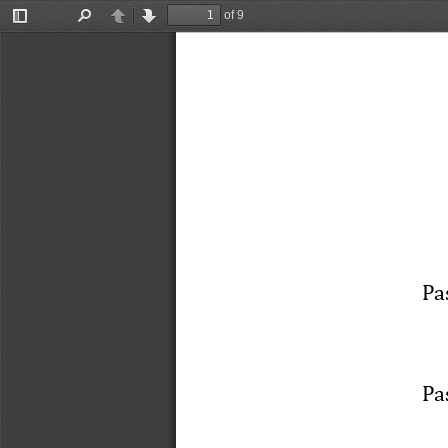
of 9
Toggle
Find
Previous
Next
Sidebar
Pa
Pa