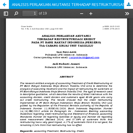
ANALISIS PERLAKUAN AKUTANSI TERHADAP RESTRUKTURISASI KREDIT PADA PT BANK RAKYAT INDONESIA (PERSERO) Tbk CABANG SINJAI UNIT TASSILILU