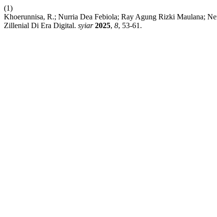
(1)
Khoerunnisa, R.; Nurria Dea Febiola; Ray Agung Rizki Maulana; N
Zillenial Di Era Digital.
syiar
2025
,
8
, 53-61.