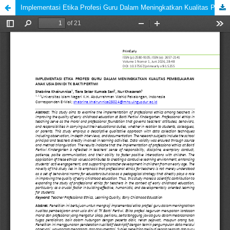
Implementasi Etika Profesi Guru Dalam Meningkatkan Kualitas Pembelajaran Anak Usia Dini di TK Bakti Pertiwi