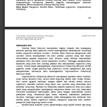
Organizational    Citizenship    Behavior    pegawai    Penyelenggara
Jaminan 
Kesehatan (BPJS) Kesehatan Cabang Tanjung balai
.
Kata  Kunci
:  Pengaruh,  Konflik  Peran,
Komitmen  organisasi,  Organizational 
Citizhesip
48
Cross
-
Border: Jurnal Kajian Perbatasan Antarnegara, 
p
-
ISSN: 2615
-
3165
Diplomasi dan Hubungan Internasional 
Vo
l. 1 No. 1 Maret 2018, Hal. 48
-
55
PENDAHULUAN
Sumber   Daya   Manusia   merupakan   bagian   integral   dan   memegang 
peranan  penting  bagi  organisasi  untuk 
meningkatkan  kemampuan  seseorang 
dalam  or
ganisasi  maupun  instansi. 
Sumber  Daya  Manusia  mempunyai  sifat 
spontan   untuk   menyapaikan   ide   atau   prilaku   spontan   yang  ada   dapat 
ditunjukkan   kepada   organisasi   atau   instansi   yang   sifatnya   memberikan 
pendapat  atau  ma
su
kan  untuk  kemajuan  instansi.  S
ehingga  menghasilkan 
kemauan  yang  kuat  dari  seorang
pekerja  dan  menciptakan  organisasi  yang 
sukses
.  Untuk  dapat  meningkatkan 
Organizational Citizenship Behavior 
(OCB) 
pegawai, 
maka  sangat  penting  bagi  organisasi  untuk  mengetah
ui  apa  yang 
menyebabkan   timbulnya   atau   meningkatnya 
Organizational    Citizenship 
Behavior 
(OCB)
.
Organizational  Citizenship  Behavior 
merupakan
perilaku  bebas  individu 
yang  secara  eksplisit  atau  secara  tidak  langsung  diakui  oleh  sistem  formal, 
dan   secara   agre
gat   berfungsi   dengan   efektif   dan   efisien   dalam   sebuah 
organisasi.  Perilaku  individu  yang  bebas  dan  spontan  yang  dihasilkan  dari 
karakter  ses
eorang
.  Perilaku  ini  dilakukan  kepada 
organisasi  atau  pun  rekan 
kerja
yang  menghasilkan  peningkatan  kerjasama  dalam 
satu  tim,  kemudian 
berusaha  memahami  kekurangan  rekan  kerja  dengan  memberikan  contoh 
pekerjaan   yang   sebenarnya
,
agar   rekan   kerjanya   memahami   pekerjaan 
tersebut
.  S
ehingga  seluruh  pekerjaan  tidak  terbengkalai  dan  terhindar  dari 
konflik  peran  dalam  organisas
i  melalui  pengaruh  langsung  atau  melalui 
pengaruh tidak langsung secara 
social.
Konflik  kerja 
menjadi 
suatu  pertentangan  yang  terjadi  antara  apa  yang 