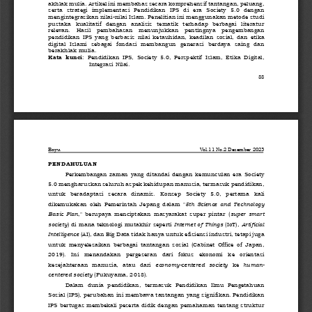
akhlak mulia. Artikel ini membahas secara
komprehensif tantangan, peluang, 
serta  strategi  implementasi  Pendidikan  IPS  di  era  Society  5.0  dengan 
mengintegrasikan nilai
-
nilai Islam. Penelitian ini menggunakan metode studi 
pustaka  kualitatif  dengan  analisis  tematik  terhadap  berbagai  literatur 
releva
n.   Hasil   pembahasan   menunjukkan   pentingnya   pengembangan 
pendidikan  IPS  yang  berbasis  nilai  ketauhidan,  keadilan  sosial,  dan  etika 
digital  Islami  sebagai  fondasi  membangun  generasi  berdaya  saing  dan 
berakhlak mulia.
Kata  kunci
:  Pendidikan  IPS,  Society  5.0,  Perspektif  Islam,  Etika  Digital, 
Integrasi Nilai.
88
Bayu
Vol
.1
1
No.
2
Desember
202
3
PENDAHULUAN
Perkembangan  zaman  yang  ditandai  dengan  kemunculan  era  Society 
5.0 mengharuskan
seluruh aspek kehidupan manusia, termasuk pendidikan, 
untuk   beradaptasi   secara   dinamis.   Konsep   Society   5.0,   pertama   kali 
dikemukakan  oleh  Pemerintah  Jepang  dalam  "
5th  Science  and  Technology 
Basic  Plan
,"  berupaya  menciptakan  masyarakat  super  pintar  (
super 
smart 
society
) di mana teknologi mutakhir seperti 
Internet of Things
(IoT), 
Artificial 
Intelligence
(AI), dan Big Data tidak hanya untuk efisiensi industri, tetapi juga 
untuk  menyelesaikan  berbagai  tantangan  sosial  (Cabinet  Office  of  Japan, 
2019).   Ini   mena
ndakan   pergeseran   dari   fokus   ekonomi   ke   orientasi 
kesejahteraan  manusia,  atau  dari 
economy
-
centered  society
ke 
human
-
centered society
(Fukuyama, 2018).
Dalam  dunia  pendidikan,  termasuk  Pendidikan  Ilmu  Pengetahuan 
Sosial (IPS), perubahan ini membawa tantang
an yang signifikan. Pendidikan 
IPS bertugas membekali peserta didik dengan pemahaman tentang struktur 