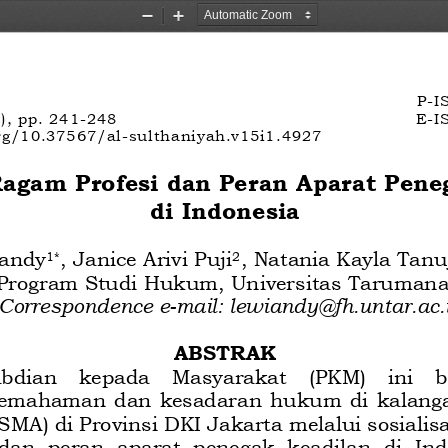
Zoom
Zoom
Out
In
P
-
I
)
, 
pp.
241
-
24
8
E
-
I
rg/10.37567/al
-
sulthaniyah.v15i1.
4927
 Ragam Profesi dan Peran Aparat Pene
di Indonesia
andy
, Janice Arivi Puji
, Natania Kayla Tanu
1
*
2
Program 
Studi Hukum, Universitas Tarumana
Correspondence e
-
mail: lewiandy@fh.untar.ac.
ABSTRAK
abdian  kepada  Masyarakat  (PKM)  ini  b
emahaman dan kesadaran hukum di kalanga
(SMA)
di Provinsi DKI Jakarta 
melalui sosialis
dan  peran  aparat  penegak  keadilan  di  Ind