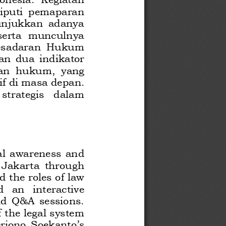
eliputi  pemaparan 
nunjukkan adanya 
serta  munculnya 
Kesadaran  Hukum 
an dua indikator 
an  hukum,  yang 
f di masa depan. 
strategis  dalam 
al awareness and 
 Jakarta
through 
d the roles of law 
  an  interactive 
nd Q&A sessions. 
 the legal system 
erjono Soekanto’s 