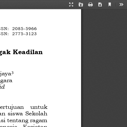
Current
Presentation
Open
Print
Download
Too
View
Mode
SSN: 
2085
-
5966
SSN: 
2775
-
3123
e
-
gak Keadilan 
jaya
3
gara
id
ertujuan  untuk 
n siswa Sekolah 
asi tentang ragam 
onesia.  Kegiatan 