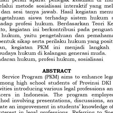
alui  metode  sosialisasi  interaktif  yang  m
, dan sesi tanya jawab. Hasil kegiatan me
ngetahuan  siswa  terhadap  sistem  hukum  
hadap  profesi  hukum.  Berdasarkan  Teori  
to, kegiatan ini berkontribusi pada penguat
  hukum, 
yaitu  pengetahuan  dan  pemaham
entuk sikap serta perilaku hukum yang positi
n,  kegiatan  PKM  ini  menjadi  langkah  
daya hukum di kalangan generasi muda.
adaran hukum, profesi hukum, sosialisasi
ABSTRACT
Service Program (PKM) aims to enhance leg
among high school students
of 
Provinsi DKI
ivities introducing various legal professions an
icers  in  Indonesia.  The  program  employed
thod involving presentations, discussions, a
cate an improvement in students’ knowledge of
terest in legal professions. Referring to So