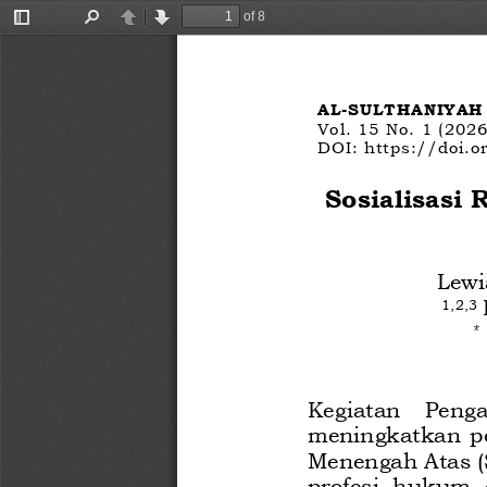
of 8
Toggle
Find
Previous
Next
Sidebar
AL
-
SULTHANIYAH
Vol. 
15
No. 
1
(
202
6
DOI: 
https://doi.o
Sosialisasi
Lewi
1
,2,3 
*
Kegiatan  Peng
meningkatkan p
Menengah Atas 
profesi  hukum  