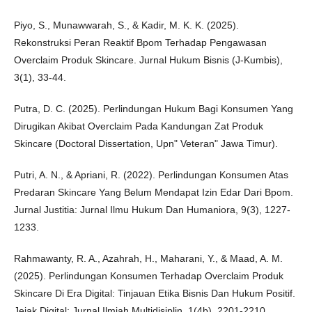
Piyo, S., Munawwarah, S., & Kadir, M. K. K. (2025).
Rekonstruksi Peran Reaktif Bpom Terhadap Pengawasan
Overclaim Produk Skincare. Jurnal Hukum Bisnis (J-Kumbis),
3(1), 33-44.
Putra, D. C. (2025). Perlindungan Hukum Bagi Konsumen Yang
Dirugikan Akibat Overclaim Pada Kandungan Zat Produk
Skincare (Doctoral Dissertation, Upn" Veteran" Jawa Timur).
Putri, A. N., & Apriani, R. (2022). Perlindungan Konsumen Atas
Predaran Skincare Yang Belum Mendapat Izin Edar Dari Bpom.
Jurnal Justitia: Jurnal Ilmu Hukum Dan Humaniora, 9(3), 1227-
1233.
Rahmawanty, R. A., Azahrah, H., Maharani, Y., & Maad, A. M.
(2025). Perlindungan Konsumen Terhadap Overclaim Produk
Skincare Di Era Digital: Tinjauan Etika Bisnis Dan Hukum Positif.
Jejak Digital: Jurnal Ilmiah Multidisiplin, 1(4b), 2201-2210.