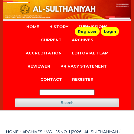
HOME
HISTORY
SUBMISSIONS
Register
Login
CURRENT
ARCHIVES
ACCREDITATION
EDITORIAL TEAM
REVIEWER
PRIVACY STATEMENT
CONTACT
REGISTER
Search
HOME
/
ARCHIVES
/
VOL. 15 NO. 1 (2026): AL-SULTHANIYAH
/