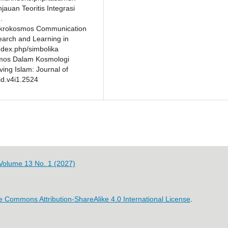
jauan Teoritis Integrasi
.
Makrokosmos Communication
earch and Learning in
index.php/simbolika
smos Dalam Kosmologi
ving Islam: Journal of
jid.v4i1.2524
 Volume 13 No. 1 (2027)
e Commons Attribution-ShareAlike 4.0 International License
.