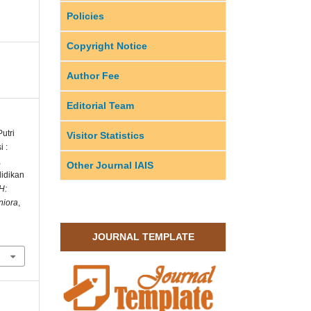
Policies
Copyright Notice
Author Fee
Editorial Team
utri
Visitor Statistics
i :
,
Other Journal IAIS
idikan
H:
niora
,
JOURNAL TEMPLATE