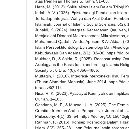
atas Pemikiran Thomas S. Kuhn. 51–63.
Haris, M. (2013). Spiritualitas Islam Dalam Trilogi 
Indah, A. V. (2025). Epistemologi Pendidikan Islam 
Terhadap Integrasi Wahyu dan Akal Dalam Pemben
Islamijah: Journal of Islamic Social Sciences, 6(2),
Junaidi, K. (2024). Integrasi Kecerdasan Qauliyah,
Menjalajahi Dimensi Makrokosmos, Mikrokosmos, 
Muhammad Qadafi, Wedra Aprison, & Ali Akbar. (202
Islam Perspektifontologi Epistemologi Dan Aksiologi
Kebudayaan Dan Agama, 2(1), 92–96. https://doi.or
Mukhtar, D., & Ahida, R. (2025). Reconstructing On
Axiology as the Basis for Transforming Islamic Reli
Society 5 . 0 Era. 4(8), 4856–4866.
Muttaqin, I. (2016). Integrasi-Interkoneksi Ilmu Pers
(Thuan Alam dan Manusia). June 2014. https://doi.
turats.v8i2.114
Nisa, R. K. (2023). Ayat-ayat Kauniyah dan Implikas
Qur’an. 1–103.
Qosdana, M. F., & Muzadi, U. A. (2025). The Femin
Creation from Ibn Arabi’s Perspective. Journal of I
Philosophy, 4(1), 39–54. https://doi.org/10.15642/ji
Rahman, F. (2016). Konsep Kosmologi Dalam Filsaf
Islam, 8(2), 265–281. http://ejournal.stain.sorong.