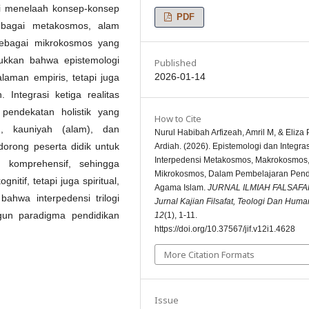
 ini menelaah konsep-konsep
PDF
bagai metakosmos, alam
ebagai mikrokosmos yang
njukkan bahwa epistemologi
Published
2026-01-14
laman empiris, tetapi juga
Integrasi ketiga realitas
pendekatan holistik yang
How to Cite
, kauniyah (alam), dan
Nurul Habibah Arfizeah, Amril M, & Eliza P
dorong peserta didik untuk
Ardiah. (2026). Epistemologi dan Integras
Interpedensi Metakosmos, Makrokosmos
 komprehensif, sehingga
Mikrokosmos, Dalam Pembelajaran Pend
tif, tetapi juga spiritual,
Agama Islam.
JURNAL ILMIAH FALSAFA
bahwa interpedensi trilogi
Jurnal Kajian Filsafat, Teologi Dan Huma
un paradigma pendidikan
12
(1), 1-11.
https://doi.org/10.37567/jif.v12i1.4628
More Citation Formats
Issue