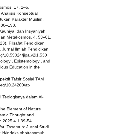
Kosmos. 17, 1–5.
: Analisis Konseptual
tukan Karakter Muslim.
 180–198.
 Kauniya, dan Insyaniyah:
dan Metakosmos. 4, 53–61.
3). Filsafat Pendidikan
. Jurnal Ilmiah Pendidikan
g/10.59024/jipa.v2i1.530
tology , Epistemology , and
gious Education in the
pektif Tafsir Sosial TAM
org/10.24260/at-
i Teologisnya dalam Al-
ine Element of Nature
slamic Thought and
tp.2025.4.1.39-54
at. Tasamuh: Jurnal Studi
ac.id/indeks.php/tasamuh