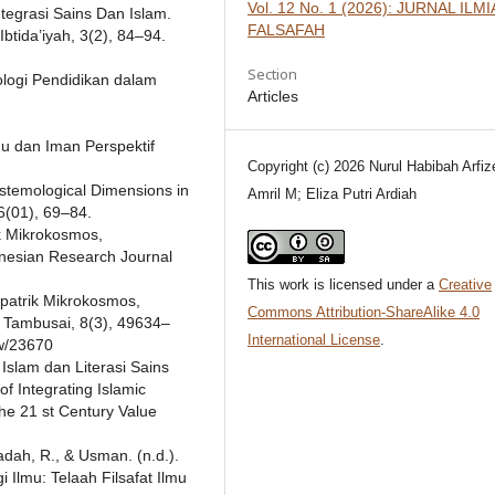
Vol. 12 No. 1 (2026): JURNAL ILM
tegrasi Sains Dan Islam.
FALSAFAH
btida’iyah, 3(2), 84–94.
Section
nologi Pendidikan dalam
Articles
Ilmu dan Iman Perspektif
Copyright (c) 2026 Nurul Habibah Arfiz
Epistemological Dimensions in
Amril M; Eliza Putri Ardiah
 6(01), 69–84.
ik Mikrokosmos,
nesian Research Journal
This work is licensed under a
Creative
ripatrik Mikrokosmos,
Commons Attribution-ShareAlike 4.0
Tambusai, 8(3), 49634–
International License
.
ew/23670
Islam dan Literasi Sains
f Integrating Islamic
the 21 st Century Value
adah, R., & Usman. (n.d.).
Ilmu: Telaah Filsafat Ilmu