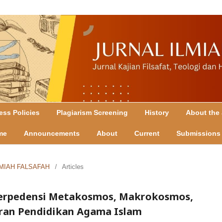
ss Policies
Plagiarism Screening
History
About the 
me
Announcements
About
Current
Submissions
 ILMIAH FALSAFAH
/
Articles
nterpedensi Metakosmos, Makrokosmos,
ran Pendidikan Agama Islam