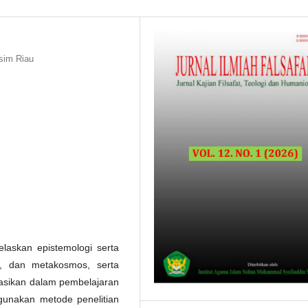
asim Riau
elaskan epistemologi serta
s, dan metakosmos, serta
rasikan dalam pembelajaran
ggunakan metode penelitian