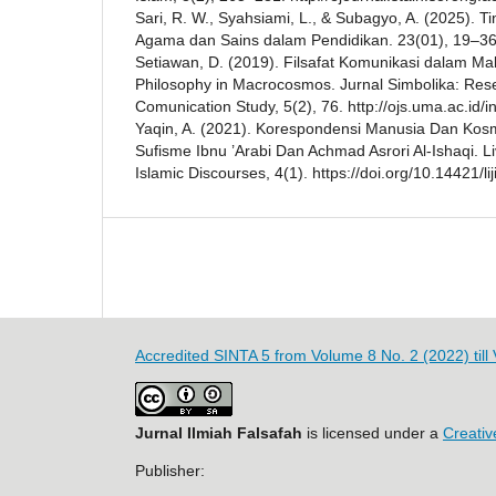
Sari, R. W., Syahsiami, L., & Subagyo, A. (2025). Tin
Agama dan Sains dalam Pendidikan. 23(01), 19–36
Setiawan, D. (2019). Filsafat Komunikasi dalam 
Philosophy in Macrocosmos. Jurnal Simbolika: Res
Comunication Study, 5(2), 76. http://ojs.uma.ac.id/
Yaqin, A. (2021). Korespondensi Manusia Dan Ko
Sufisme Ibnu ’Arabi Dan Achmad Asrori Al-Ishaqi. Li
Islamic Discourses, 4(1). https://doi.org/10.14421/li
Accredited SINTA 5 from Volume 8 No. 2 (2022) till
Jurnal Ilmiah Falsafah
is licensed under a
Creativ
Publisher: