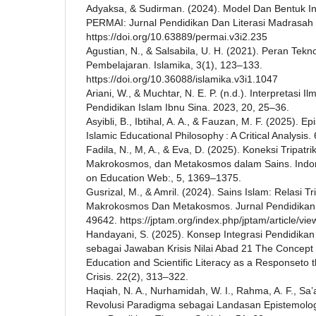
Adyaksa, & Sudirman. (2024). Model Dan Bentuk In
PERMAI: Jurnal Pendidikan Dan Literasi Madrasah I
https://doi.org/10.63889/permai.v3i2.235
Agustian, N., & Salsabila, U. H. (2021). Peran Tek
Pembelajaran. Islamika, 3(1), 123–133.
https://doi.org/10.36088/islamika.v3i1.1047
Ariani, W., & Muchtar, N. E. P. (n.d.). Interpretasi 
Pendidikan Islam Ibnu Sina. 2023, 20, 25–36.
Asyibli, B., Ibtihal, A. A., & Fauzan, M. F. (2025). 
Islamic Educational Philosophy : A Critical Analysis.
Fadila, N., M, A., & Eva, D. (2025). Koneksi Tripatr
Makrokosmos, dan Metakosmos dalam Sains. Indo
on Education Web:, 5, 1369–1375.
Gusrizal, M., & Amril. (2024). Sains Islam: Relasi T
Makrokosmos Dan Metakosmos. Jurnal Pendidikan 
49642. https://jptam.org/index.php/jptam/article/vi
Handayani, S. (2025). Konsep Integrasi Pendidikan 
sebagai Jawaban Krisis Nilai Abad 21 The Concept o
Education and Scientific Literacy as a Responseto 
Crisis. 22(2), 313–322.
Haqiah, N. A., Nurhamidah, W. I., Rahma, A. F., Sa’
Revolusi Paradigma sebagai Landasan Epistemologi 