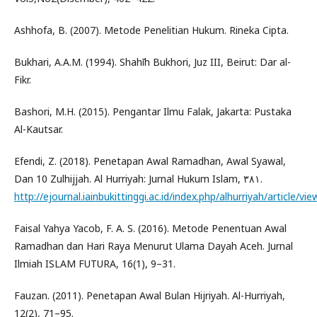
Ashhofa, B. (2007). Metode Penelitian Hukum. Rineka Cipta.
Bukhari, A.A.M. (1994). Shahīh Bukhori, Juz III, Beirut: Dar al-
Fikr.
Bashori, M.H. (2015). Pengantar Ilmu Falak, Jakarta: Pustaka
Al-Kautsar.
Efendi, Z. (2018). Penetapan Awal Ramadhan, Awal Syawal,
Dan 10 Zulhijjah. Al Hurriyah: Jurnal Hukum Islam, ٣٨١.
http://ejournal.iainbukittinggi.ac.id/index.php/alhurriyah/article/vi
Faisal Yahya Yacob, F. A. S. (2016). Metode Penentuan Awal
Ramadhan dan Hari Raya Menurut Ulama Dayah Aceh. Jurnal
Ilmiah ISLAM FUTURA, 16(1), 9–31.
Fauzan. (2011). Penetapan Awal Bulan Hijriyah. Al-Hurriyah,
12(2), 71–95.