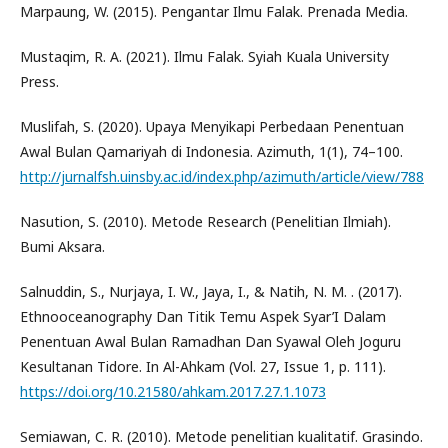
Marpaung, W. (2015). Pengantar Ilmu Falak. Prenada Media.
Mustaqim, R. A. (2021). Ilmu Falak. Syiah Kuala University
Press.
Muslifah, S. (2020). Upaya Menyikapi Perbedaan Penentuan
Awal Bulan Qamariyah di Indonesia. Azimuth, 1(1), 74–100.
http://jurnalfsh.uinsby.ac.id/index.php/azimuth/article/view/788
Nasution, S. (2010). Metode Research (Penelitian Ilmiah).
Bumi Aksara.
Salnuddin, S., Nurjaya, I. W., Jaya, I., & Natih, N. M. . (2017).
Ethnooceanography Dan Titik Temu Aspek Syar’I Dalam
Penentuan Awal Bulan Ramadhan Dan Syawal Oleh Joguru
Kesultanan Tidore. In Al-Ahkam (Vol. 27, Issue 1, p. 111).
https://doi.org/10.21580/ahkam.2017.27.1.1073
Semiawan, C. R. (2010). Metode penelitian kualitatif. Grasindo.