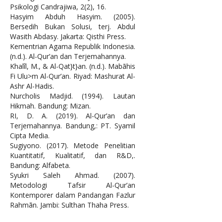
Psikologi Candrajiwa, 2(2), 16.
Hasyim Abduh Hasyim. (2005).
Bersedih Bukan Solusi, terj. Abdul
Wasith Abdasy. Jakarta: Qisthi Press.
Kementrian Agama Republik Indonesia.
(n.d.). Al-Qur’an dan Terjemahannya.
Khalîl, M., & Al-Qat}t}an. (n.d.). Mabãhis
Fi Ulu>m Al-Qur’an. Riyad: Mashurat Al-
Ashr Al-Hadis.
Nurcholis Madjid. (1994). Lautan
Hikmah. Bandung: Mizan.
RI, D. A. (2019). Al-Qur’an dan
Terjemahannya. Bandung,: PT. Syamil
Cipta Media.
Sugiyono. (2017). Metode Penelitian
Kuantitatif, Kualitatif, dan R&D,.
Bandung: Alfabeta.
Syukri Saleh Ahmad. (2007).
Metodologi Tafsir Al-Qur’an
Kontemporer dalam Pandangan Fazlur
Rahmãn. Jambi: Sulthan Thaha Press.