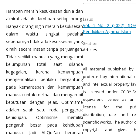
Harapan meraih kesuksesan dunia dan
akhirat adalah dambaan setiap orang.
Issue
Vol. 4 No. 2 (2022): (De
Banyak orang ingin meraih kesuksesan
Pendidikan Agama Islam
dalam waktu singkat padahal
sebenarnya tidak ada kesuksesan yang
Section
diraih secara instan tanpa perjuangan.
Articles
Tidak sedikit manusia yang mengalami
kelumpuhan total saat dilanda
All material published by 
kegagalan, karena kemampuan
protected by international c
mengendalikan perilaku bergantung
and intellectual property la
pada kemantapan dan kemampuan
is licensed under CC-BY-
manusia untuk melihat dan mengambil
equivalent license as an
keputusan dengan jelas. Optimisme
license for the publi
adalah salah satu roda penggerak
distribution, use and r
kehidupan. Optimisme memiliki
scientific works. The author
pengaruh besar pada kehidupan
copyright and gives th
manusia. Jadi Al-Qur'an berperan