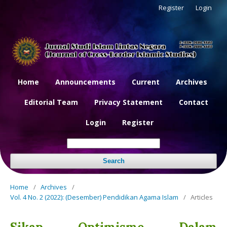
Register
Login
Home
Announcements
Current
Archives
Editorial Team
Privacy Statement
Contact
Login
Register
Search
Home
/
Archives
/
Vol. 4 No. 2 (2022): (Desember) Pendidikan Agama Islam
/
Articles