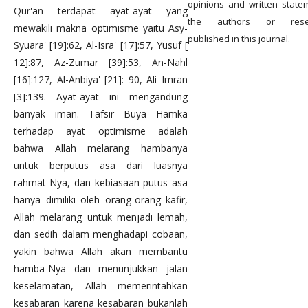
opinions and written state
Qur'an terdapat ayat-ayat yang
the authors or resea
mewakili makna optimisme yaitu Asy-
published in this journal.
Syuara' [19]:62, Al-Isra' [17]:57, Yusuf [
12]:87, Az-Zumar [39]:53, An-Nahl
[16]:127, Al-Anbiya' [21]: 90, Ali Imran
[3]:139. Ayat-ayat ini mengandung
banyak iman. Tafsir Buya Hamka
terhadap ayat optimisme adalah
bahwa Allah melarang hambanya
untuk berputus asa dari luasnya
rahmat-Nya, dan kebiasaan putus asa
hanya dimiliki oleh orang-orang kafir,
Allah melarang untuk menjadi lemah,
dan sedih dalam menghadapi cobaan,
yakin bahwa Allah akan membantu
hamba-Nya dan menunjukkan jalan
keselamatan, Allah memerintahkan
kesabaran karena kesabaran bukanlah