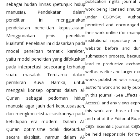
publication rights journal 
sebagai hudan linnãs (petunjuk hidup
work being licensed simult
manusia). Pendekatan dalam
under CC-BY-SA; Autho
penelitian ini menggunakan
permitted and encouraged
pendekatan penelitian kepustakaan.
their work online (for examp
Menggunakan jenis penelitian
institutional repository or 
kualitatif. Penelitian ini didasarkan pada
website) before and dur
model penelitian tematik karakter,
submission process, becaus
yaitu model penelitian yang difokuskan
lead to productive excha
pada interpretasi seseorang terhadap
well as earlier and larger ex
suatu masalah. Terutama dalam
works published with recogn
pemikiran Buya Hamka, untuk
author's work and early publ
menggali konsep optimis dalam al-
in this journal (See Effects
Qur'an sebagai pedoman hidup
Access). and any views expr
manusia agar jauh dari keputusasaan,
this work are those of th
dan mengkontekstualisasikannya pada
and not of the Editorial Boa
kehidupan era modern. Dalam Al-
CBJIS Scientific Journal. CBJ
Qur'an optimisme tidak disebutkan
be held responsible for th
secara eksplisit, namun dalam Al-