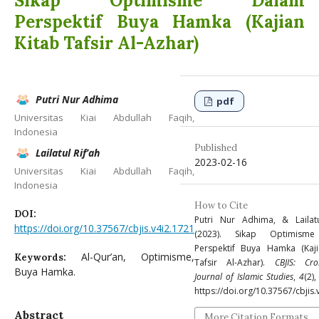
Sikap Optimisme Dalam
Perspektif Buya Hamka (Kajian
Kitab Tafsir Al-Azhar)
Putri Nur Adhima
pdf
Universitas Kiai Abdullah Faqih,
Indonesia
Published
Lailatul Rif’ah
2023-02-16
Universitas Kiai Abdullah Faqih,
Indonesia
How to Cite
DOI:
Putri Nur Adhima, & Lailatul
https://doi.org/10.37567/cbjis.v4i2.1721
(2023). Sikap Optimism
Perspektif Buya Hamka (Kaji
Al-Qur’an, Optimisme,
Keywords:
Tafsir Al-Azhar).
CBJIS: Cro
Buya Hamka.
Journal of Islamic Studies
,
4
(2)
https://doi.org/10.37567/cbjis.
Abstract
More Citation Formats