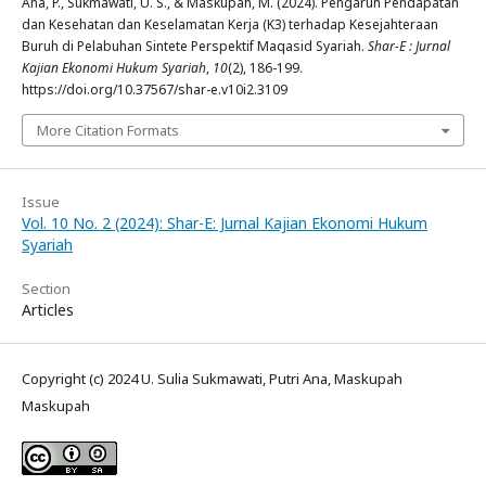
Ana, P., Sukmawati, U. S., & Maskupah, M. (2024). Pengaruh Pendapatan
dan Kesehatan dan Keselamatan Kerja (K3) terhadap Kesejahteraan
Buruh di Pelabuhan Sintete Perspektif Maqasid Syariah.
Shar-E : Jurnal
Kajian Ekonomi Hukum Syariah
,
10
(2), 186-199.
https://doi.org/10.37567/shar-e.v10i2.3109
More Citation Formats
Issue
Vol. 10 No. 2 (2024): Shar-E: Jurnal Kajian Ekonomi Hukum
Syariah
Section
Articles
Copyright (c) 2024 U. Sulia Sukmawati, Putri Ana, Maskupah
Maskupah