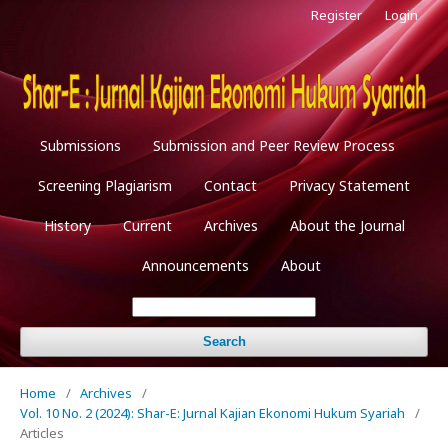
Register
Login
Submissions
Submission and Peer Review Process
Screening Plagiarism
Contact
Privacy Statement
History
Current
Archives
About the Journal
Announcements
About
Search
Home
/
Archives
/
Vol. 10 No. 2 (2024): Shar-E: Jurnal Kajian Ekonomi Hukum Syariah
/
Articles