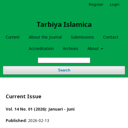
Register
Login
Tarbiya Islamica
Current
About the Journal
Submissions
Contact
Accreditation
Archives
About
Search
Current Issue
Vol. 14 No. 01 (2026): Januari - Juni
Published:
2026-02-13